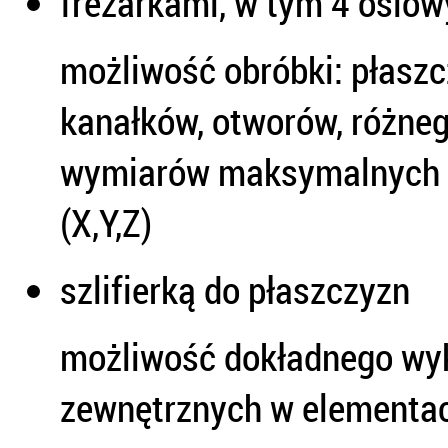
frezarkami, w tym 4 osi
możliwość obróbki: płaszc
kanałków, otworów, różnego
wymiarów maksymalnych
(X,Y,Z)
szlifierką do płaszczyzn
możliwość dokładnego wy
zewnętrznych w elementa